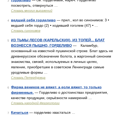
горделиво
— см. горделивый; нареч. Гордели/во
3
посмотреть, отвернуться …
Словарь многих выражений
ведший себя горделиво
— прил., кол во синонимов: 3 •
4
ведший себя гордо (2) • ходивший гоголем (47) • …
Словарь синонимов
ИЗ ТЬМЫ ЛЕСОВ (КАРЕЛЬСКИХ), ИЗ ТОПЕЙ... БЛАТ
5
ВОЗНЕССЯ ПЫШНО, ГОРДЕЛИВО
— Каламбур,
основанный на известной пушкинской строке. Блат здесь не
древнерусское обозначение болота, а жаргонный синоним
знакомства, связей, используемых в личных целях,
явление, приобретшее в советском Ленинграде самые
уродливые формы …
Словарь Петербуржца
Фирма веников не вяжет, а если вяжет, то только
6
фирменные.
— Горделиво о достоинствах предприятия,
качестве продукции, серьёзности намерений …
Словарь народной фразеологии
Кичиться
— горделиво хвастаться …
7