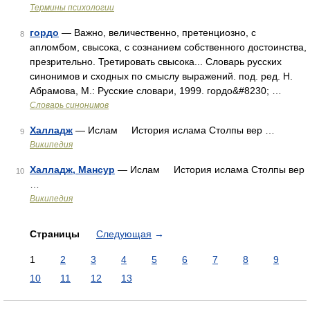
Термины психологии
гордо
— Важно, величественно, претенциозно, с
8
апломбом, свысока, с сознанием собственного достоинства,
презрительно. Третировать свысока... Словарь русских
синонимов и сходных по смыслу выражений. под. ред. Н.
Абрамова, М.: Русские словари, 1999. гордо&#8230; …
Словарь синонимов
Халладж
— Ислам История ислама Столпы вер …
9
Википедия
Халладж, Мансур
— Ислам История ислама Столпы вер
10
…
Википедия
Страницы
Следующая
→
1
2
3
4
5
6
7
8
9
10
11
12
13